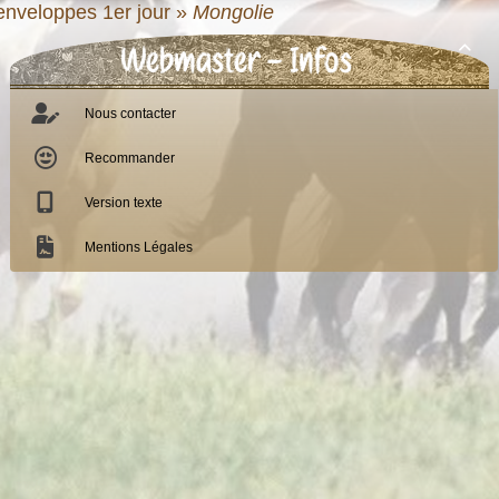
 enveloppes 1er jour
»
Mongolie
Webmaster - Infos

Nous contacter
Recommander
Version texte
Mentions Légales