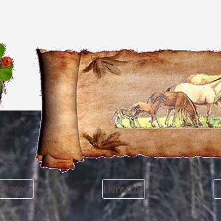
écharger
Livre d'or
P