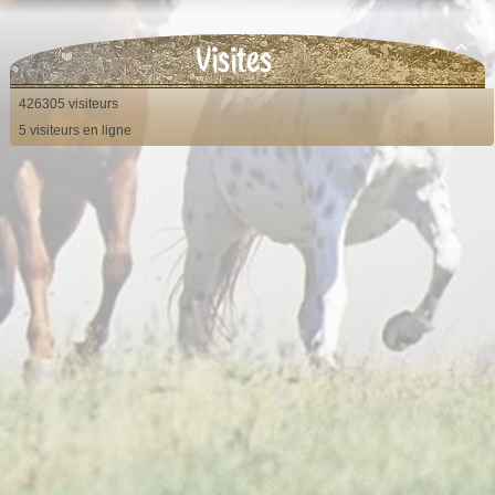
Visites

426305 visiteurs
5 visiteurs en ligne