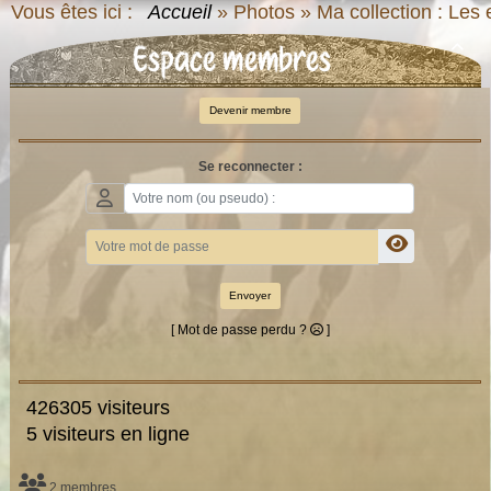
Vous êtes ici :
Accueil
»
Photos
»
Ma collection : Les
Espace membres

Devenir membre
Se reconnecter :
Envoyer
[ Mot de passe perdu ?
]
426305 visiteurs
5 visiteurs en ligne
2 membres