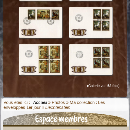
(Galerie vue
58 fois
)
Vous êtes ici :
Accueil
»
Photos
»
Ma collection : Les
enveloppes 1er jour
»
Liechtenstein
Espace membres
