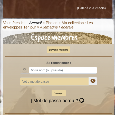
(Galerie vue
76 fois
)
Vous êtes ici :
Accueil
»
Photos
»
Ma collection : Les
enveloppes 1er jour
»
Allemagne Fédérale
Espace membres

Devenir membre
Se reconnecter :
Envoyer
[ Mot de passe perdu ?
]