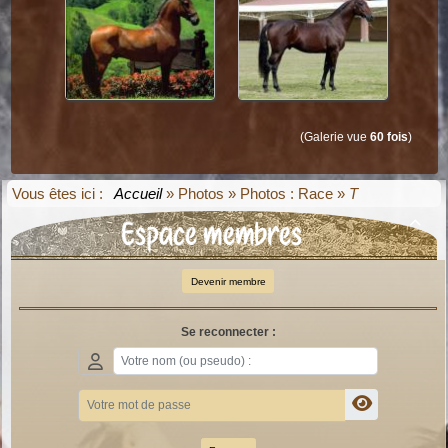
(Galerie vue
60 fois
)
Vous êtes ici :
Accueil
»
Photos
»
Photos : Race
»
T
Espace membres

Devenir membre
Se reconnecter :