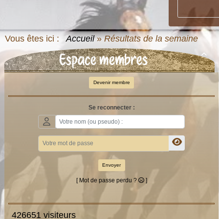
Vous êtes ici :
Accueil
»
Résultats de la semaine
Espace membres

Devenir membre
Se reconnecter :
Envoyer
[ Mot de passe perdu ?
]
426651 visiteurs