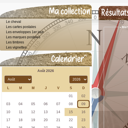
Ma collection
Résultat
Le cheval
Les cartes postales
• Mer
Les enveloppes 1er jour
Les marques postales
Les timbres
Les vignettes
Calendrier
