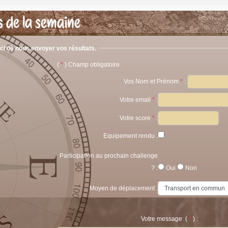
s de la semaine
ci de nous envoyer vos résultats.
(
*
) Champ obligatoire
Vos Nom et Prénom
*
:
Votre email
*
:
Votre score
*
:
Equipement rendu :
Participation au prochain challenge
? :
Oui
Non
Moyen de déplacement :
Votre message (
*
) :