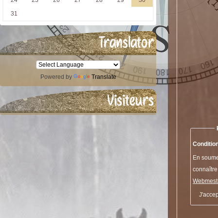
Translator
Powered by
Translate
Visiteurs
Condition
En soumet
connaître
Webmestr
J'acce