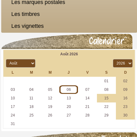
Les marques postales
Les timbres
Les vignettes
Calendrier
