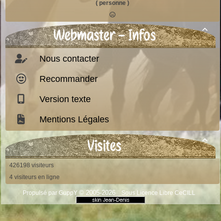
( personne )
Webmaster - Infos

Nous contacter
Recommander
Version texte
Mentions Légales
Visites

426198 visiteurs
4 visiteurs en ligne
© 2005-2026
Propulsé par GuppY
Sous Licence Libre CeCILL