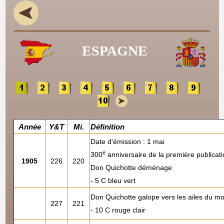
ESPAGNE
Année
Y&T
Mi.
Définition
Date d'émission : 1 mai
e
300
anniversaire de la première publicat
1905
226
220
Don Quichotte déménage
- 5 C bleu vert
Don Quichotte galope vers les ailes du mo
227
221
- 10 C rouge clair