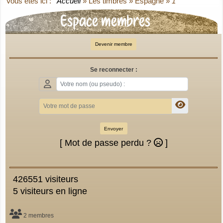
Vous êtes ici :
Accueil
»
Les timbres
»
Espagne
»
1
Espace membres

Devenir membre
Se reconnecter :
Envoyer
[ Mot de passe perdu ?
]
426551 visiteurs
5 visiteurs en ligne
2 membres