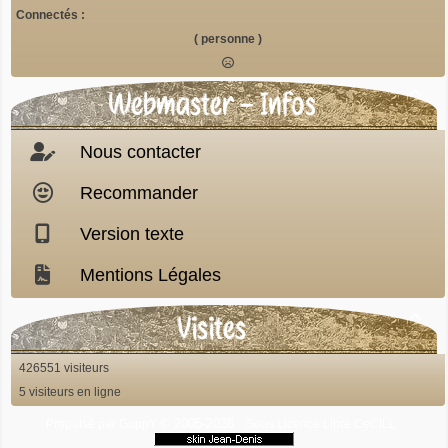
Connectés :
( personne )
Webmaster - Infos

Nous contacter
Recommander
Version texte
Mentions Légales
Visites

426551 visiteurs
5 visiteurs en ligne
© 2005-2026
Propulsé par GuppY
Sous Licence Libre CeCILL