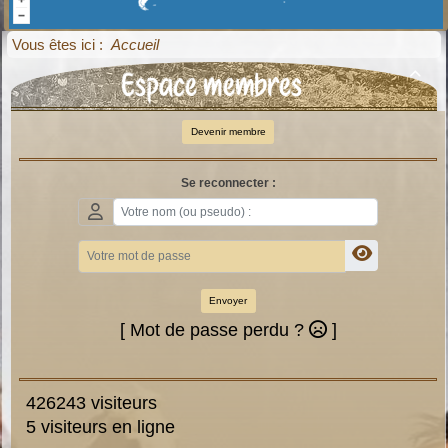
Vous êtes ici :
Accueil
Espace membres

Devenir membre
Se reconnecter :
Envoyer
[ Mot de passe perdu ?
]
426243 visiteurs
5 visiteurs en ligne