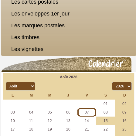
Les cartes postales
Les enveloppes 1er jour
Les marques postales
Les timbres
Les vignettes
Calendrier
